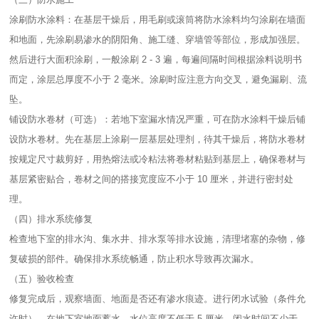
涂刷防水涂料：在基层干燥后，用毛刷或滚筒将防水涂料均匀涂刷在墙面
和地面，先涂刷易渗水的阴阳角、施工缝、穿墙管等部位，形成加强层。
然后进行大面积涂刷，一般涂刷 2 - 3 遍，每遍间隔时间根据涂料说明书
而定，涂层总厚度不小于 2 毫米。涂刷时应注意方向交叉，避免漏刷、流
坠。​
铺设防水卷材（可选）：若地下室漏水情况严重，可在防水涂料干燥后铺
设防水卷材。先在基层上涂刷一层基层处理剂，待其干燥后，将防水卷材
按规定尺寸裁剪好，用热熔法或冷粘法将卷材粘贴到基层上，确保卷材与
基层紧密贴合，卷材之间的搭接宽度应不小于 10 厘米，并进行密封处
理。​
（四）排水系统修复​
检查地下室的排水沟、集水井、排水泵等排水设施，清理堵塞的杂物，修
复破损的部件。确保排水系统畅通，防止积水导致再次漏水。​
（五）验收检查​
修复完成后，观察墙面、地面是否还有渗水痕迹。进行闭水试验（条件允
许时），在地下室地面蓄水，水位高度不低于 5 厘米，闭水时间不少于