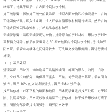
堵漏王，待其干燥后，在表面涂刷防水涂料。​
施工缝渗漏：拆除施工缝处的装饰层，清理表面杂物和松动混凝土，在施
工缝两侧钻孔，埋入注浆嘴，注入环氧树脂灌浆材料进行堵漏。然后在施
工缝表面涂刷防水涂料，并粘贴防水卷材加强。​
穿墙管渗漏：清理穿墙管周边杂物，拆除原有的密封材料，用防水密封胶
重新填充缝隙，然后在管道周边 50 厘米范围内涂刷防水涂料，形成加强
防水层。若管道与墙体之间缝隙较大，可先填充发泡聚氨酯，再进行密封
处理。​
（二）基层处理​
清理基层：用铲刀、钢丝刷等工具清除墙面、地面的浮灰、油污、旧涂
层、空鼓及松动部分，确保基层坚实、平整。对于混凝土基层，若表面有
油污，可用 10% 的火碱溶液清洗，再用清水冲洗干净。​
找平与修补：对不平整的墙面和地面，用水泥砂浆进行找平处理。对于凹
陷、孔洞等部位，用水泥砂浆或堵漏王进行修补，待干燥后用砂纸打磨平
整。阴阳角部位应抹成圆弧形，增强防水效果。​
（三）防水施工​