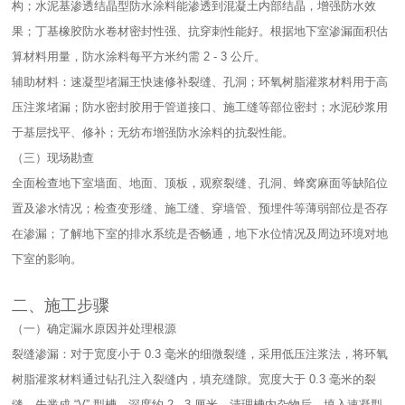
构；水泥基渗透结晶型防水涂料能渗透到混凝土内部结晶，增强防水效
果；丁基橡胶防水卷材密封性强、抗穿刺性能好。根据地下室渗漏面积估
算材料用量，防水涂料每平方米约需 2 - 3 公斤。​
辅助材料：速凝型堵漏王快速修补裂缝、孔洞；环氧树脂灌浆材料用于高
压注浆堵漏；防水密封胶用于管道接口、施工缝等部位密封；水泥砂浆用
于基层找平、修补；无纺布增强防水涂料的抗裂性能。​
（三）现场勘查​
全面检查地下室墙面、地面、顶板，观察裂缝、孔洞、蜂窝麻面等缺陷位
置及渗水情况；检查变形缝、施工缝、穿墙管、预埋件等薄弱部位是否存
在渗漏；了解地下室的排水系统是否畅通，地下水位情况及周边环境对地
下室的影响。​
二、施工步骤​
（一）确定漏水原因并处理根源​
裂缝渗漏：对于宽度小于 0.3 毫米的细微裂缝，采用低压注浆法，将环氧
树脂灌浆材料通过钻孔注入裂缝内，填充缝隙。宽度大于 0.3 毫米的裂
缝，先凿成 “V” 型槽，深度约 2 - 3 厘米，清理槽内杂物后，填入速凝型